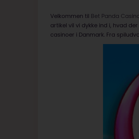
Velkommen til
Bet Panda Casin
artikel vil vi dykke ind i, hvad
casinoer i Danmark. Fra spiludv