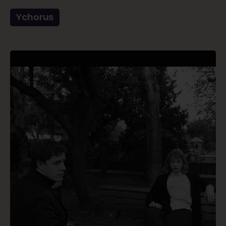
Ychorus