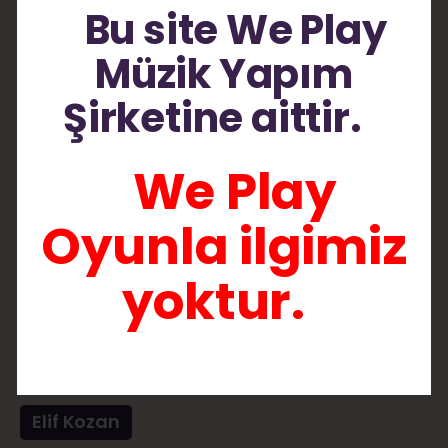
Bu site We Play
Müzik Yapım
Şirketine aittir.
We Play
Oyunla ilgimiz
yoktur.
Elif Kozan