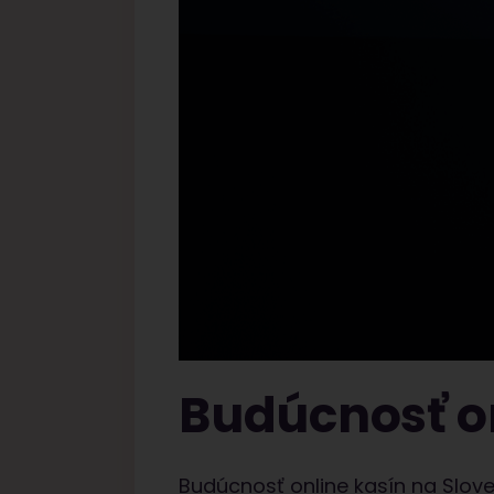
Budúcnosť o
Budúcnosť online kasín na Slove