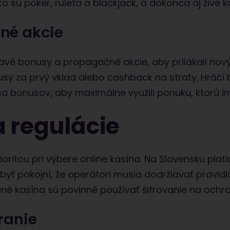
ko sú poker, ruleta a blackjack, a dokonca aj živé k
né akcie
kavé bonusy a propagačné akcie, aby prilákali no
sy za prvý vklad alebo cashback na straty. Hráči b
a bonusov, aby maximálne využili ponuku, ktorú im
 regulácie
oritou pri výbere online kasína. Na Slovensku plat
byť pokojní, že operátori musia dodržiavať pravidl
ané kasína sú povinné používať šifrovanie na ochra
ranie