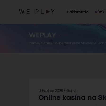
Yapı
Hakkımızda
Müzik
Sanat
Yapı
WEPLAY
Sanat
Home
Genel
Online kasína na Slovensku Záb
13 Haziran 2026
Genel
Online kasína na S