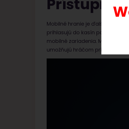
Prístupnos
We
Mobilné hranie je ďalším aspekt
prihlasujú do kasín pomocou sma
mobilné zariadenia. Mnoho kasín
umožňujú hráčom prístup k obľ