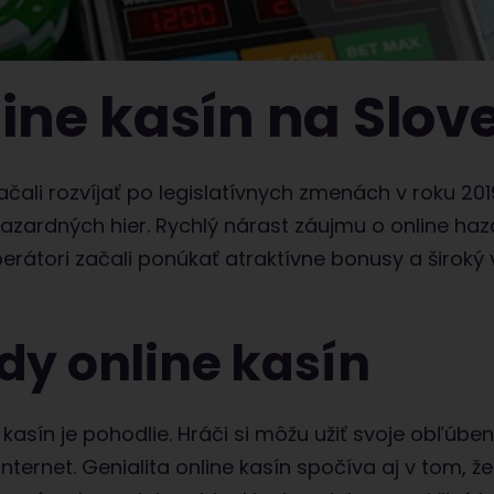
line kasín na Slo
čali rozvíjať po legislatívnych zmenách v roku 201
zardných hier. Rychlý nárast záujmu o online haza
erátori začali ponúkať atraktívne bonusy a široký v
dy online kasín
kasín je pohodlie. Hráči si môžu užiť svoje obľúb
ternet. Genialita online kasín spočíva aj v tom, že