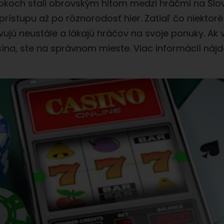
rokoch stali obrovským hitom medzi hráčmi na Slo
ístupu až po rôznorodosť hier. Zatiaľ čo niektor
vujú neustále a lákajú hráčov na svoje ponuky. Ak
asína, ste na správnom mieste. Viac informácií náj