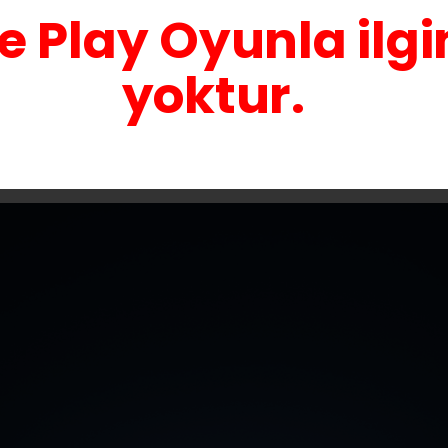
ť a mobilné hrani
 Play Oyunla ilgi
yoktur.
om online kasín, ktorý sa teší veľkej obľube. S ras
rtfónov, je jasné, že online kasína musia optimal
 ponúka špeciálne mobilné aplikácie alebo mobilné
úbeným hrám kdekoľvek a kedykoľvek.