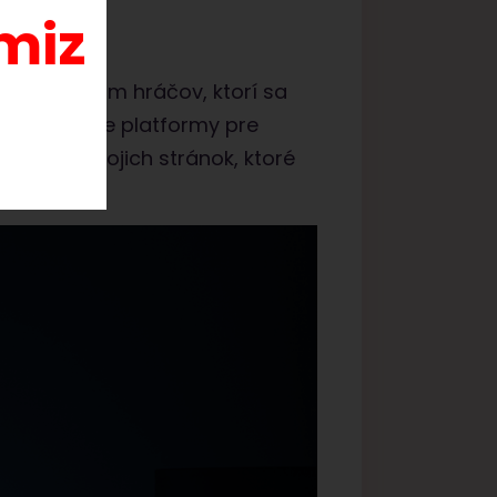
e
miz
túcim počtom hráčov, ktorí sa
izovať svoje platformy pre
 verzie svojich stránok, ktoré