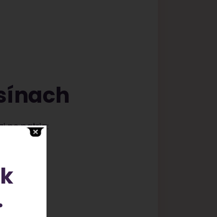
asínach
i ne patria:
ik
r.