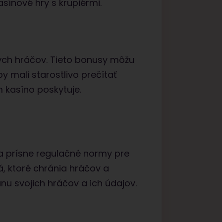
asínové hry s krupiérmi.
vých hráčov. Tieto bonusy môžu
y mali starostlivo prečítať
 kasíno poskytuje.
ia prísne regulačné normy pre
á, ktoré chránia hráčov a
nu svojich hráčov a ich údajov.