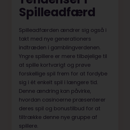
Spilleadfærd
Spilleadfærden ændrer sig også i
takt med nye generationers
indtræden i gamblingverdenen.
Yngre spillere er mere tilbøjelige til
at spille kortvarigt og prøve
forskellige spil frem for at fordybe
sig i ét enkelt spil i længere tid.
Denne ændring kan påvirke,
hvordan casinoerne præsenterer
deres spil og bonustilbud for at
tiltrække denne nye gruppe af
spillere.