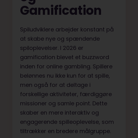
Gamification
Spiludviklere arbejder konstant på
at skabe nye og spændende
spiloplevelser. I 2026 er
gamification blevet et buzzword
inden for online gambling. Spillere
belønnes nu ikke kun for at spille,
men også for at deltage i
forskellige aktiviteter, færdiggøre
missioner og samle point. Dette
skaber en mere interaktiv og
engagerende spilleoplevelse, som
tiltrækker en bredere målgruppe.