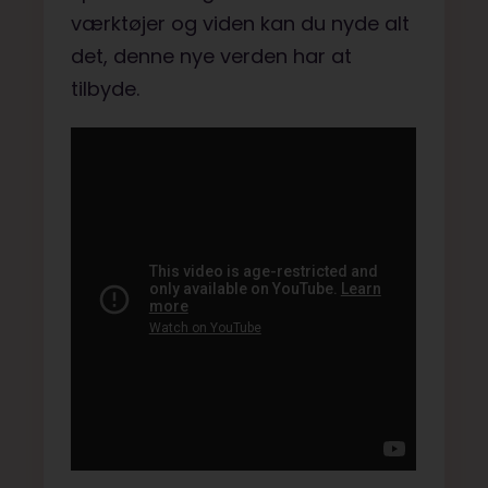
værktøjer og viden kan du nyde alt
det, denne nye verden har at
tilbyde.