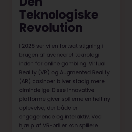
Den
Teknologiske
Revolution
I 2026 ser vi en fortsat stigning i
brugen af avanceret teknologi
inden for online gambling. Virtual
Reality (VR) og Augmented Reality
(AR) casinoer bliver stadig mere
almindelige. Disse innovative
platforme giver spillerne en helt ny
oplevelse, der både er
engagerende og interaktiv. Ved
hjælp af VR-briller kan spillere