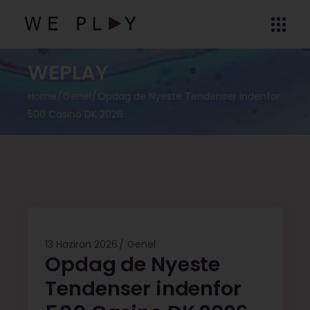
WEPLAY
Home
Genel
Opdag de Nyeste Tendenser indenfor
500 Casino DK 2026
13 Haziran 2026
Genel
Opdag de Nyeste
Tendenser indenfor