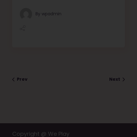
By
wpadmin
Prev
Next
Copyright @
We Play