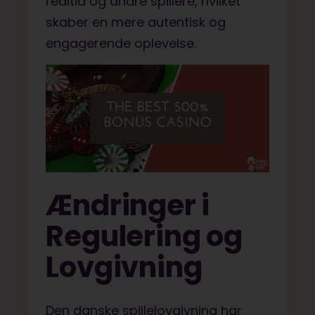
realtid og andre spillere, hvilket
skaber en mere autentisk og
engagerende oplevelse.
Ændringer i
Regulering og
Lovgivning
Den danske spillelovgivning har