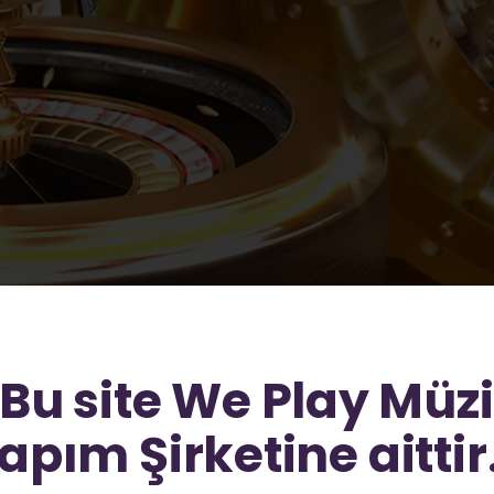
u site We Play Müz
til Expekt Casino
apım Şirketine aitti