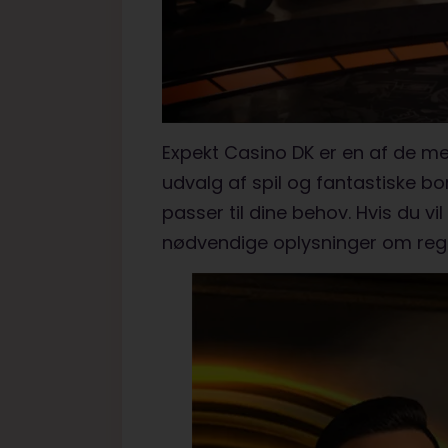
Expekt Casino DK er en af de me
udvalg af spil og fantastiske bon
passer til dine behov. Hvis du v
nødvendige oplysninger om regist