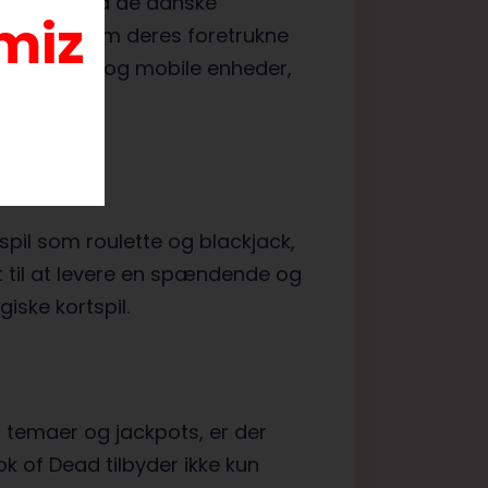
et licens fra de danske
miz
lge Expekt som deres foretrukne
via desktop og mobile enheder,
spil som roulette og blackjack,
t til at levere en spændende og
iske kortspil.
f temaer og jackpots, er der
k of Dead tilbyder ikke kun