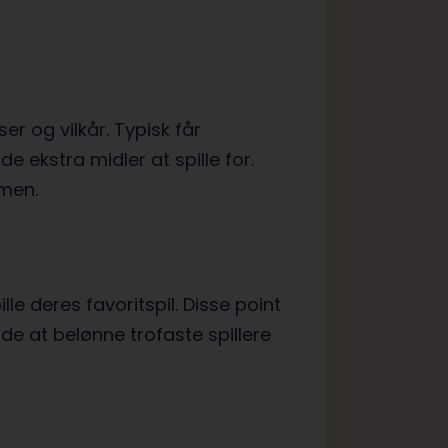
r og vilkår. Typisk får
de ekstra midler at spille for.
rmen.
le deres favoritspil. Disse point
de at belønne trofaste spillere