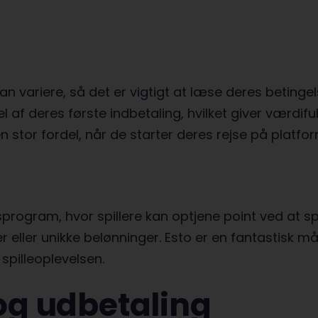
variere, så det er vigtigt at læse deres betingelse
l af deres første indbetaling, hvilket giver værdiful
n stor fordel, når de starter deres rejse på platfo
sprogram, hvor spillere kan optjene point ved at spil
 eller unikke belønninger. Esto er en fantastisk må
 spilleoplevelsen.
og udbetaling