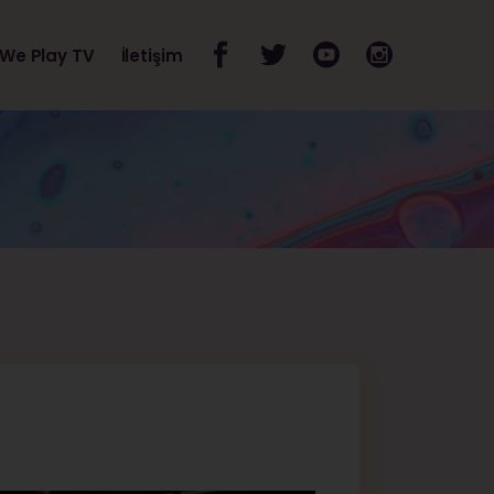
Müzik Mutfak
We Play TV
İletişim
Teşekkürler Hande 
Sende!
Müzik Mutfak
Teşekkürler Hande 
Sende!