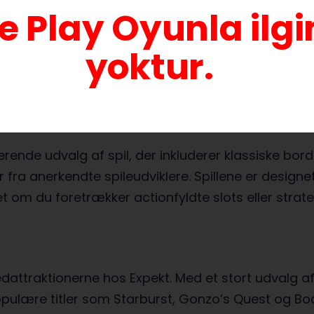
r i online gaming-verdenen i mange år. Med en sikr
 Play Oyunla ilgi
il fair spil, kan spillere føle sig trygge ved at væ
brugervenlig grænseflade og er tilgængelig både 
yoktur.
nset hvor du er.
rende udvalg af spil, der inkluderer klassiske bord
 fra anerkendte spileudviklere. Spillene er designe
om du foretrækker actionfyldte slots eller strateg
dattraktionerne hos Expekt. Med et stort udvalg a
opulære titler som Starburst, Gonzo’s Quest og Boo