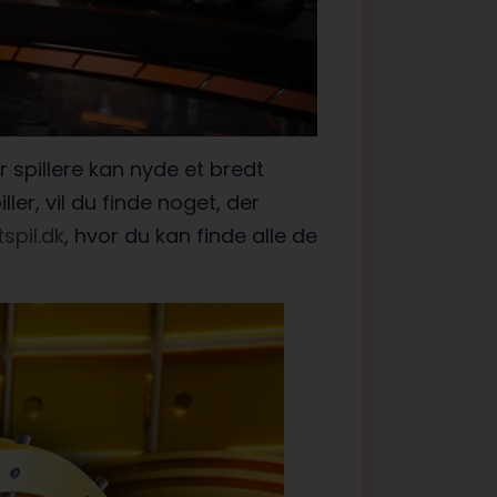
 spillere kan nyde et bredt
ler, vil du finde noget, der
spil.dk
, hvor du kan finde alle de