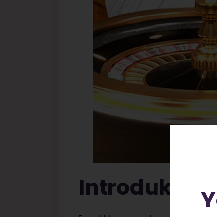
B
Introduktion 
Y