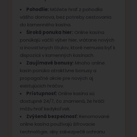
Pohodlie:
Môžete hrať z pohodlia
vášho domova, bez potreby cestovania
do kamenného kasína.
Široká ponuka hier:
Online kasína
ponúkajú väčší výber hier, vrátane nových
a inovatívnych titulov, ktoré nemusia byť k
dispozícii v kamenných kasínach.
Zaujímavé bonusy:
Mnoho online
kasín ponúka atraktívne bonusy a
propagačné akcie pre nových aj
existujúcich hráčov.
Prístupnosť:
Online kasína sú
dostupné 24/7, čo znamená, že hráči
môžu hrať kedykoľvek.
Zvýšená bezpečnosť:
Renomované
online kasína používajú šifrovacie
technológie, aby zabezpečili ochranu