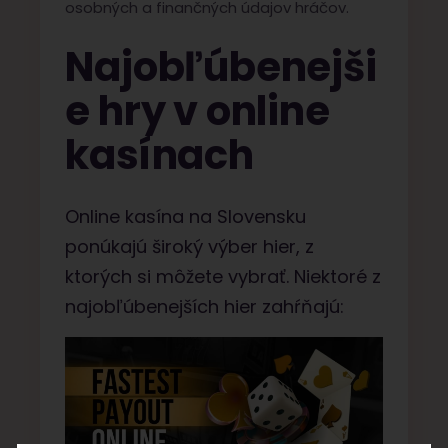
osobných a finančných údajov hráčov.
Najobľúbenejši
e hry v online
kasínach
Online kasína na Slovensku
ponúkajú široký výber hier, z
ktorých si môžete vybrať. Niektoré z
najobľúbenejších hier zahŕňajú: