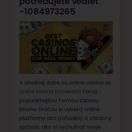
potrebujete vedieť
-1084973265
V dnešnej dobe sú online casina sk
online kasina slovensko
čoraz
populárnejšou formou zábavy.
Mnoho hráčov si vyberá online
platformy ako pohodlný a zábavný
spôsob, ako si vychutnať svoje