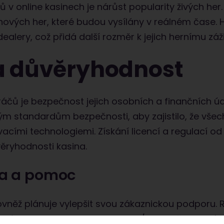
ů v online kasinech je nárůst popularity živých he
sinových her, které budou vysílány v reálném čase
alery, což přidá další rozměr k jejich hernímu záži
a důvěryhodnost
áčů je bezpečnost jejich osobních a finančních úd
ým standardům bezpečnosti, aby zajistilo, že vše
acími technologiemi. Získání licencí a regulací o
věryhodnosti kasina.
a a pomoc
vněž plánuje vylepšit svou zákaznickou podporu. R
rá o to, aby byla k dispozici 24/7 prostřednictvím