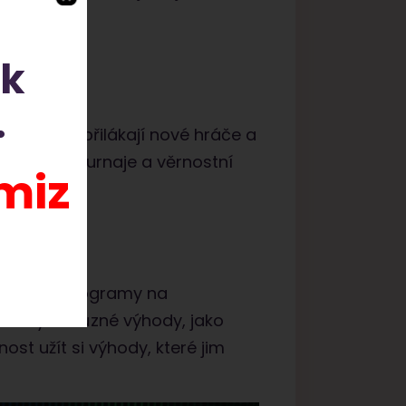
ik
r.
e, které přilákají nové hráče a
ravidelné turnaje a věrnostní
miz
my. Tyto programy na
něny za různé výhody, jako
st užít si výhody, které jim