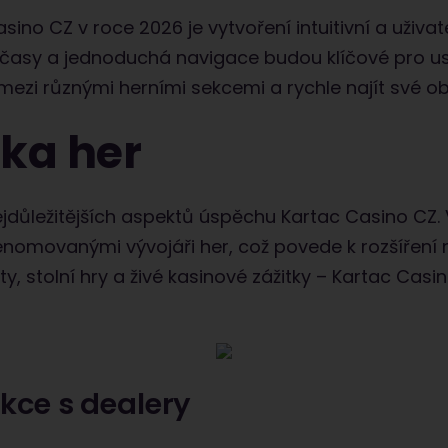
ino CZ v roce 2026 je vytvoření intuitivní a uživat
í časy a jednoduchá navigace budou klíčové pro us
zi různými herními sekcemi a rychle najít své obl
ka her
ejdůležitějších aspektů úspěchu Kartac Casino CZ
enomovanými vývojáři her, což povede k rozšíření 
, stolní hry a živé kasinové zážitky – Kartac Cas
akce s dealery