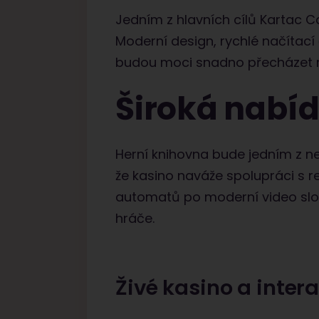
Jedním z hlavních cílů Kartac Cas
Moderní design, rychlé načítac
budou moci snadno přecházet me
Široká nabíd
Herní knihovna bude jedním z n
že kasino naváže spolupráci s r
automatů po moderní video sloty
hráče.
Živé kasino a inter