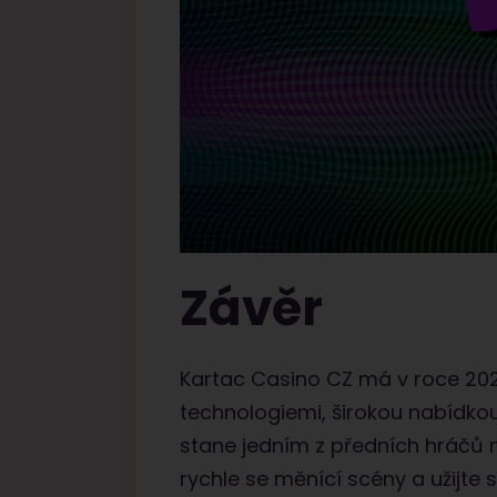
Závěr
Kartac Casino CZ má v roce 2026
technologiemi, širokou nabídko
stane jedním z předních hráčů na
rychle se měnící scény a užijte 