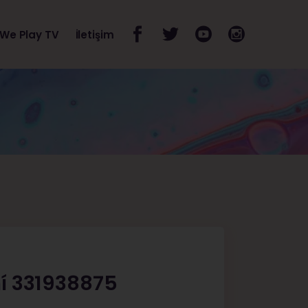
Müzik Mutfak
We Play TV
İletişim
Teşekkürler Hande 
Sende!
Müzik Mutfak
Teşekkürler Hande 
Sende!
ní 331938875