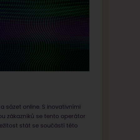
 sázet online. S inovativními
ou zákazníků se tento operátor
ežitost stát se součástí této