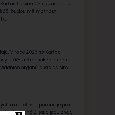
r. Kartac Casino CZ se zaměří na
. Hráči budou mít možnost
tku.
ajů. V roce 2026 se Kartac
chny hráčské transakce budou
d vládních orgánů bude dalším
ychlá a efektivní pomoc je pro
 různých kanálů, jako jsou chat,