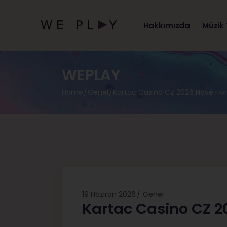
Yapı
Hakkımızda
Müzik
Sanat
Yapı
WEPLAY
Sanat
Home
Genel
Kartac Casino CZ 2026 Nové Hor
19 Haziran 2026
Genel
Kartac Casino CZ 2