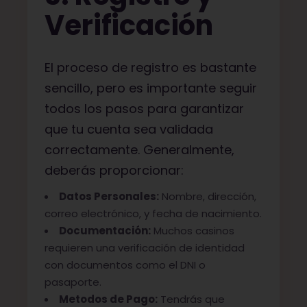
Verificación
El proceso de registro es bastante
sencillo, pero es importante seguir
todos los pasos para garantizar
que tu cuenta sea validada
correctamente. Generalmente,
deberás proporcionar:
Datos Personales:
Nombre, dirección,
correo electrónico, y fecha de nacimiento.
Documentación:
Muchos casinos
requieren una verificación de identidad
con documentos como el DNI o
pasaporte.
Metodos de Pago:
Tendrás que