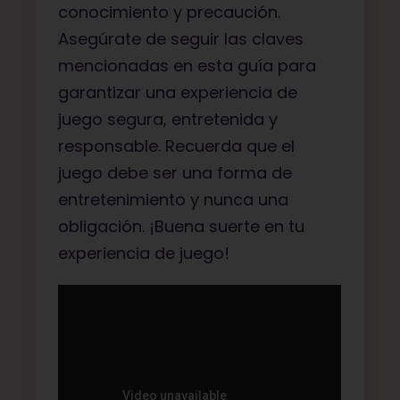
conocimiento y precaución.
Asegúrate de seguir las claves
mencionadas en esta guía para
garantizar una experiencia de
juego segura, entretenida y
responsable. Recuerda que el
juego debe ser una forma de
entretenimiento y nunca una
obligación. ¡Buena suerte en tu
experiencia de juego!