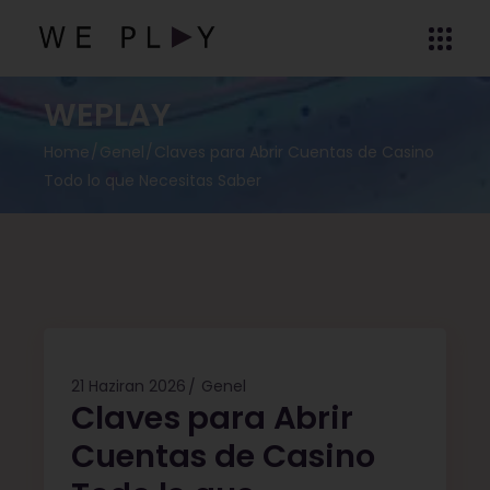
WEPLAY
Home
Genel
Claves para Abrir Cuentas de Casino
Todo lo que Necesitas Saber
21 Haziran 2026
Genel
Claves para Abrir
Cuentas de Casino