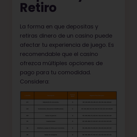
Retiro
La forma en que depositas y
retiras dinero de un casino puede
afectar tu experiencia de juego. Es
recomendable que el casino
ofrezca múltiples opciones de
pago para tu comodidad.
Considera: