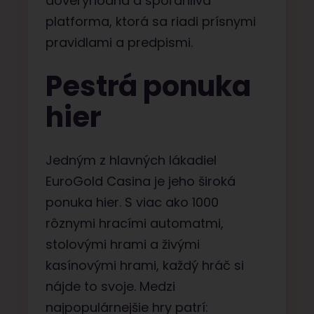
dôveryhodná a spoľahlivá
platforma, ktorá sa riadi prísnymi
pravidlami a predpismi.
Pestrá ponuka
hier
Jedným z hlavných lákadiel
EuroGold Casina je jeho široká
ponuka hier. S viac ako 1000
rôznymi hracími automatmi,
stolovými hrami a živými
kasínovými hrami, každý hráč si
nájde to svoje. Medzi
najpopulárnejšie hry patrí: