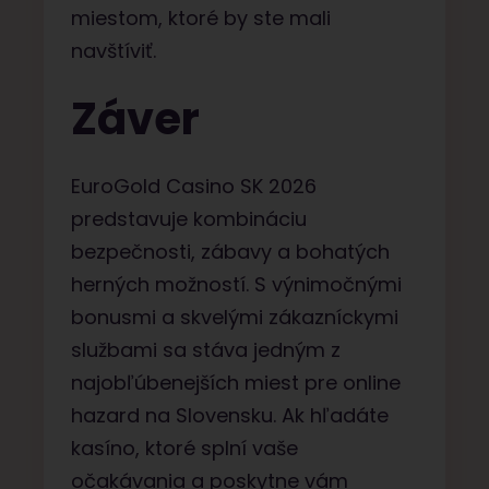
miestom, ktoré by ste mali
navštíviť.
Záver
EuroGold Casino SK 2026
predstavuje kombináciu
bezpečnosti, zábavy a bohatých
herných možností. S výnimočnými
bonusmi a skvelými zákazníckymi
službami sa stáva jedným z
najobľúbenejších miest pre online
hazard na Slovensku. Ak hľadáte
kasíno, ktoré splní vaše
očakávania a poskytne vám