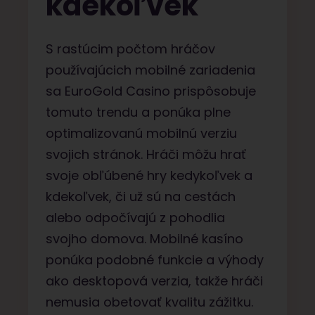
kdekoľvek
S rastúcim počtom hráčov
používajúcich mobilné zariadenia
sa EuroGold Casino prispôsobuje
tomuto trendu a ponúka plne
optimalizovanú mobilnú verziu
svojich stránok. Hráči môžu hrať
svoje obľúbené hry kedykoľvek a
kdekoľvek, či už sú na cestách
alebo odpočívajú z pohodlia
svojho domova. Mobilné kasíno
ponúka podobné funkcie a výhody
ako desktopová verzia, takže hráči
nemusia obetovať kvalitu zážitku.