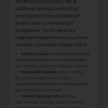
atraktívnymi bonusmi, ale aj
udržiavať existujúcich hráčov
prostredníctvom pravidelných
promo akcií a vernostných
programov. Tu sú niektoré z
najzaujímavejších bonusov, ktoré
môžete v EuroGold Casíne získať:
Uvítací bonus:
Noví hráči môžu získať
značný uvítací bonus na svoj prvý vklad,
čím si môžu zvýšiť svoj začiatok v kasíne.
Bezplatné točenia:
Každý mesiac
EuroGold ponúka svojím hráčom
bezplatné točenia, ktoré môžu využiť na
populárnych automatoch.
Vernostný program:
Hráči sú
odmeňovaní za svoju vernosť formou