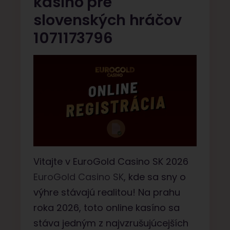
kasíno pre
slovenských hráčov
1071173796
Vitajte v EuroGold Casino SK 2026
EuroGold Casino SK
, kde sa sny o
výhre stávajú realitou! Na prahu
roka 2026, toto online kasíno sa
stáva jedným z najvzrušujúcejších