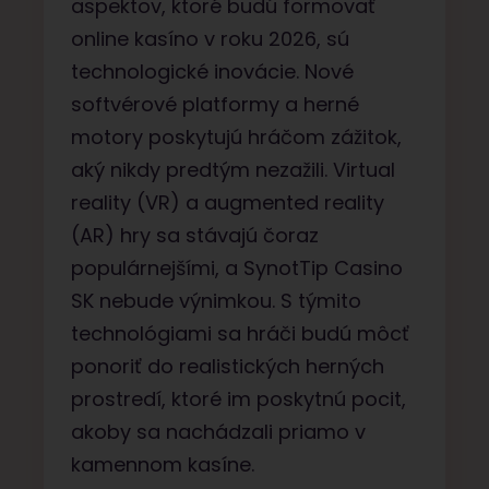
aspektov, ktoré budú formovať
online kasíno v roku 2026, sú
technologické inovácie. Nové
softvérové platformy a herné
motory poskytujú hráčom zážitok,
aký nikdy predtým nezažili. Virtual
reality (VR) a augmented reality
(AR) hry sa stávajú čoraz
populárnejšími, a SynotTip Casino
SK nebude výnimkou. S týmito
technológiami sa hráči budú môcť
ponoriť do realistických herných
prostredí, ktoré im poskytnú pocit,
akoby sa nachádzali priamo v
kamennom kasíne.