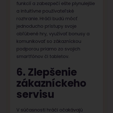
funkcií a zabezpečí ešte plynulejšie
a intuitívne používateľské
rozhranie. Hráči budú môcť
jednoducho prístupy svoje
obľúbené hry, využívať bonusy a
komunikovať so zákazníckou
podporou priamo zo svojich
smartfónov či tabletov.
6. Zlepšenie
zákazníckeho
servisu
V súčasnosti hráči očakávajú