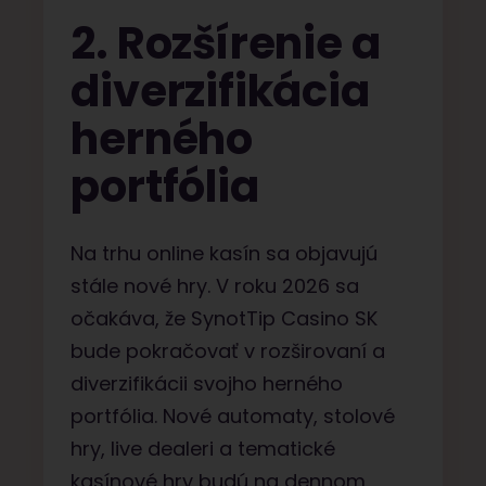
2. Rozšírenie a
diverzifikácia
herného
portfólia
Na trhu online kasín sa objavujú
stále nové hry. V roku 2026 sa
očakáva, že SynotTip Casino SK
bude pokračovať v rozširovaní a
diverzifikácii svojho herného
portfólia. Nové automaty, stolové
hry, live dealeri a tematické
kasínové hry budú na dennom