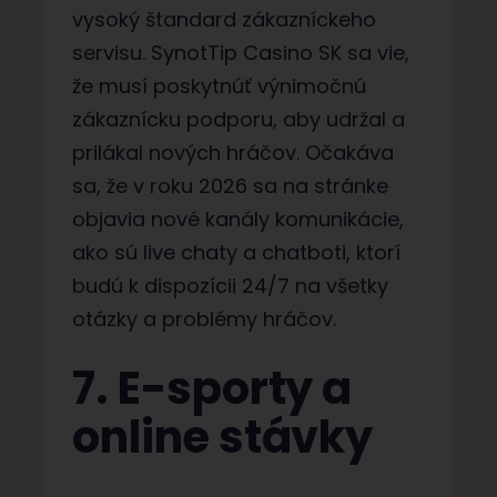
vysoký štandard zákazníckeho
servisu. SynotTip Casino SK sa vie,
že musí poskytnúť výnimočnú
zákaznícku podporu, aby udržal a
prilákal nových hráčov. Očakáva
sa, že v roku 2026 sa na stránke
objavia nové kanály komunikácie,
ako sú live chaty a chatboti, ktorí
budú k dispozícii 24/7 na všetky
otázky a problémy hráčov.
7. E-sporty a
online stávky