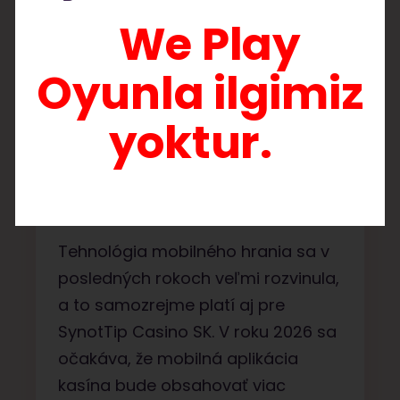
aj programov na pomoc hráčom,
We Play
ktorí môžu mať problémy s
hazardom.
Oyunla ilgimiz
5. Mobilné
yoktur.
hranie a
aplikácie
Tehnológia mobilného hrania sa v
posledných rokoch veľmi rozvinula,
a to samozrejme platí aj pre
SynotTip Casino SK. V roku 2026 sa
očakáva, že mobilná aplikácia
kasína bude obsahovať viac