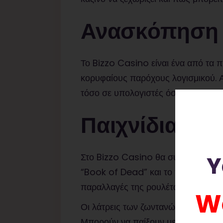
Ανασκόπηση τ
Το Bizzo Casino είναι ένα από τα π
κορυφαίους παρόχους λογισμικού. Απ
τόσο σε υπολογιστές όσο και σε κι
Παιχνίδια πο
B
Y
Στο Bizzo Casino θα συναντήσετε ε
“Book of Dead” και το “Starburst”
παραλλαγές της ρουλέτας, του μπλα
We
Οι λάτρεις των ζωντανών παιχνιδιώ
Μπορούν να παίξουν με πραγματικού