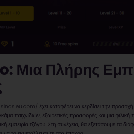
o: Μια Πλήρης Εμπ
ς
asinos.eu.com/
έχει καταφέρει να κερδίσει την προσοχ
 γκάμα παιχνιδιών, εξαιρετικές προσφορές και μια φιλική
ή εμπειρία τζόγου. Στη συνέχεια, θα εξετάσουμε τα διά
ε να το εκμεταλλευτείτε στο έπακρο.