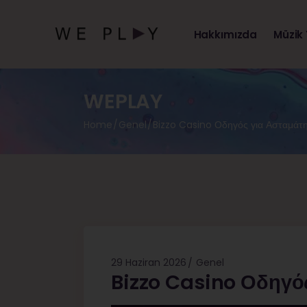
Yapı
Hakkımızda
Müzik
Sanat
Yapı
WEPLAY
Sanat
Home
Genel
Bizzo Casino Οδηγός για Ασταμάτη
29 Haziran 2026
Genel
Bizzo Casino Οδηγός