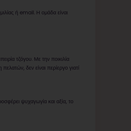
ιλίας ή email. Η ομάδα είναι
ειρία τζόγου. Με την ποικιλία
πελατών, δεν είναι περίεργο γιατί
ροσφέρει ψυχαγωγία και αξία, το