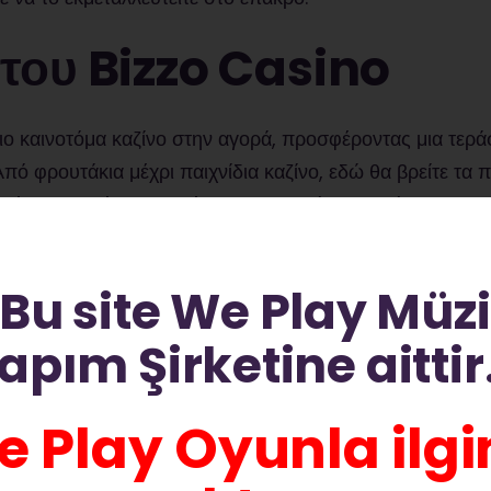
ου Bizzo Casino
ιο καινοτόμα καζίνο στην αγορά, προσφέροντας μια τεράσ
ό φρουτάκια μέχρι παιχνίδια καζίνο, εδώ θα βρείτε τα π
νητές συσκευές, προσφέροντας ευελιξία και πρόσβαση αν
υ προσφέρονται
u site We Play Müz
apım Şirketine aitti
κατοντάδες παιχνίδια. Η κατηγορία των φρουτάκων περι
, ενώ οι λάτρεις των επιτραπέζιων παιχνιδιών μπορούν
κτζακ και του πόκερ.
 Play Oyunla ilgi
ν μπορεί επίσης να βρουν ενθουσιασμό στα ζωντανά παιχ
ς κρουπιέρηδες και να αλληλεπιδρούν με άλλους παίκτε