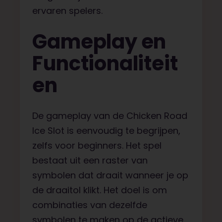
ervaren spelers.
Gameplay en
Functionaliteit
en
De gameplay van de Chicken Road
Ice Slot is eenvoudig te begrijpen,
zelfs voor beginners. Het spel
bestaat uit een raster van
symbolen dat draait wanneer je op
de draaitol klikt. Het doel is om
combinaties van dezelfde
symbolen te maken op de actieve