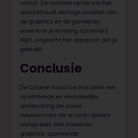
vastzit. De mobiele versie van het
spel behoudt de hoge kwaliteit van
de graphics en de gameplay,
waardoor je ervaring consistent
blijft, ongeacht het apparaat dat je
gebruikt.
Conclusie
De Chicken Road Ice Slot biedt een
opwindende en vermakelijke
spelervaring die zowel
nieuwkomers als ervaren spelers
aanspreekt. Met boeiende
graphics, spannende