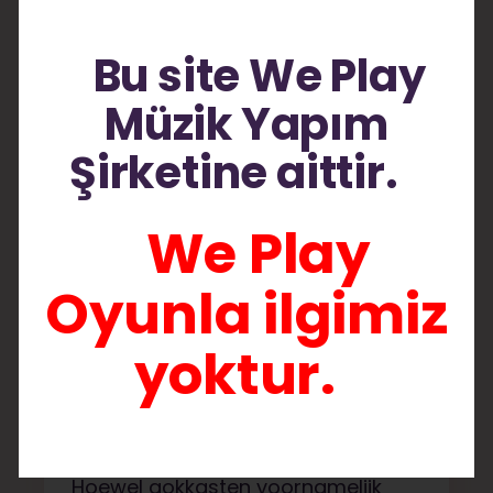
tot vermenigvuldigers en speciale
Bu site We Play
wild-symbolen. De bonusronde is
vaak het hoogtepunt van het spel,
Müzik Yapım
omdat spelers hier enorme
Şirketine aittir.
winsten kunnen behalen. Bovendien
kunnen er ook jackpots aanwezig
zijn in de gokkast, wat het nog
We Play
spannender maakt!
Oyunla ilgimiz
yoktur.
Strategieën
voor Succes
Hoewel gokkasten voornamelijk