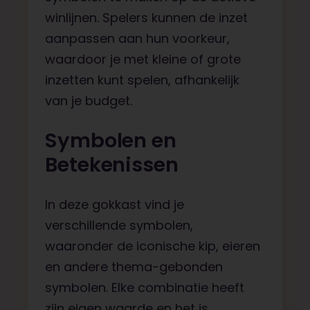
winlijnen. Spelers kunnen de inzet
aanpassen aan hun voorkeur,
waardoor je met kleine of grote
inzetten kunt spelen, afhankelijk
van je budget.
Symbolen en
Betekenissen
In deze gokkast vind je
verschillende symbolen,
waaronder de iconische kip, eieren
en andere thema-gebonden
symbolen. Elke combinatie heeft
zijn eigen waarde en het is