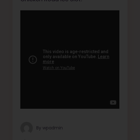
By
wpadmin