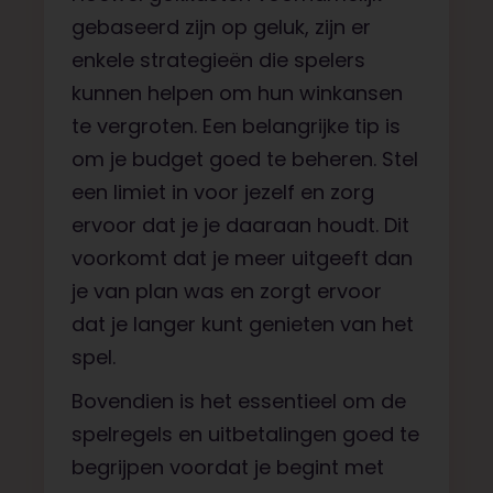
gebaseerd zijn op geluk, zijn er
enkele strategieën die spelers
kunnen helpen om hun winkansen
te vergroten. Een belangrijke tip is
om je budget goed te beheren. Stel
een limiet in voor jezelf en zorg
ervoor dat je je daaraan houdt. Dit
voorkomt dat je meer uitgeeft dan
je van plan was en zorgt ervoor
dat je langer kunt genieten van het
spel.
Bovendien is het essentieel om de
spelregels en uitbetalingen goed te
begrijpen voordat je begint met