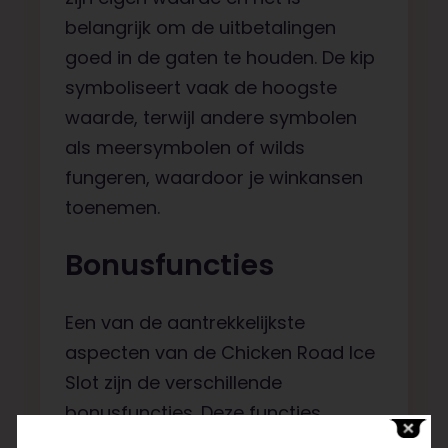
belangrijk om de uitbetalingen
goed in de gaten te houden. De kip
symboliseert vaak de hoogste
waarde, terwijl andere symbolen
als meersymbolen of wilds
fungeren, waardoor je winkansen
toenemen.
Bonusfuncties
Een van de aantrekkelijkste
aspecten van de Chicken Road Ice
Slot zijn de verschillende
bonusfuncties. Deze functies
kunnen variëren van gratis spins