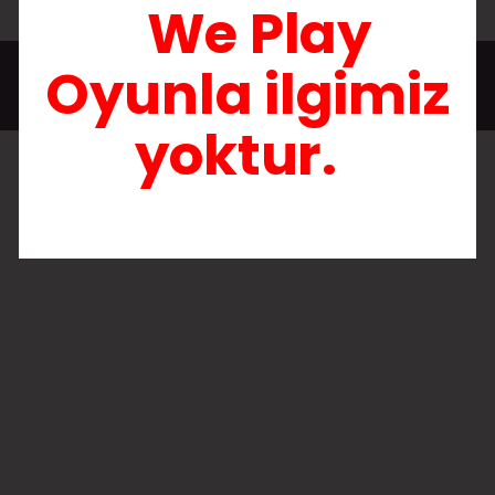
We Play
Oyunla ilgimiz
Copyright @
We Play
yoktur.