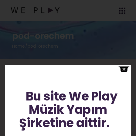
pod-orechem
Home
pod-orechem
No posts were found for provided query
Bu site We Play
parameters.
Müzik Yapım
Şirketine aittir.