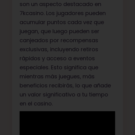
son un aspecto destacado en
7kcasino. Los jugadores pueden
acumular puntos cada vez que
juegan, que luego pueden ser
canjeados por recompensas
exclusivas, incluyendo retiros
rápidos y acceso a eventos
especiales. Esto significa que
mientras más juegues, más
beneficios recibirás, lo que añade
un valor significativo a tu tiempo
en el casino.