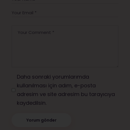
Daha sonraki yorumlarımda
kullanılması için adım, e-posta
adresim ve site adresim bu tarayıcıya
kaydedilsin.
Yorum gönder