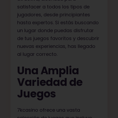
satisfacer a todos los tipos de
jugadores, desde principiantes
hasta expertos. Si estás buscando
un lugar donde puedas disfrutar
de tus juegos favoritos y descubrir
nuevas experiencias, has llegado
al lugar correcto.
Una Amplia
Variedad de
Juegos
7kcasino ofrece una vasta
selección de juegos que incluye