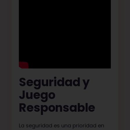
Seguridad y
Juego
Responsable
La seguridad es una prioridad en