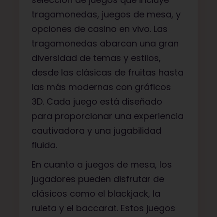
tragamonedas, juegos de mesa, y
opciones de casino en vivo. Las
tragamonedas abarcan una gran
diversidad de temas y estilos,
desde las clásicas de fruitas hasta
las más modernas con gráficos
3D. Cada juego está diseñado
para proporcionar una experiencia
cautivadora y una jugabilidad
fluida.
En cuanto a juegos de mesa, los
jugadores pueden disfrutar de
clásicos como el blackjack, la
ruleta y el baccarat. Estos juegos