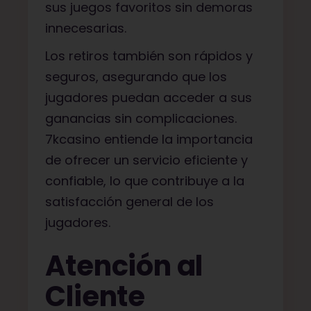
sus juegos favoritos sin demoras
innecesarias.
Los retiros también son rápidos y
seguros, asegurando que los
jugadores puedan acceder a sus
ganancias sin complicaciones.
7kcasino entiende la importancia
de ofrecer un servicio eficiente y
confiable, lo que contribuye a la
satisfacción general de los
jugadores.
Atención al
Cliente