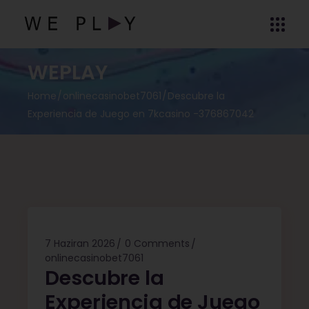
WEPLAY
Home
onlinecasinobet7061
Descubre la
Experiencia de Juego en 7kcasino -376867042
7 Haziran 2026
0 Comments
onlinecasinobet7061
Descubre la
Experiencia de Juego