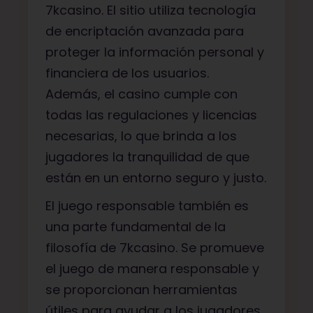
7kcasino. El sitio utiliza tecnología
de encriptación avanzada para
proteger la información personal y
financiera de los usuarios.
Además, el casino cumple con
todas las regulaciones y licencias
necesarias, lo que brinda a los
jugadores la tranquilidad de que
están en un entorno seguro y justo.
El juego responsable también es
una parte fundamental de la
filosofía de 7kcasino. Se promueve
el juego de manera responsable y
se proporcionan herramientas
útiles para ayudar a los jugadores