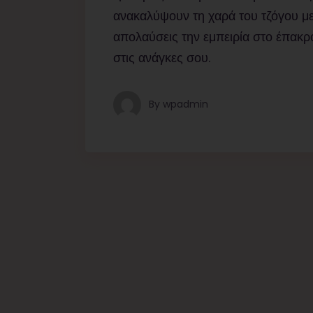
ανακαλύψουν τη χαρά του τζόγου με
απολαύσεις την εμπειρία στο έπακρο.
στις ανάγκες σου.
By
wpadmin