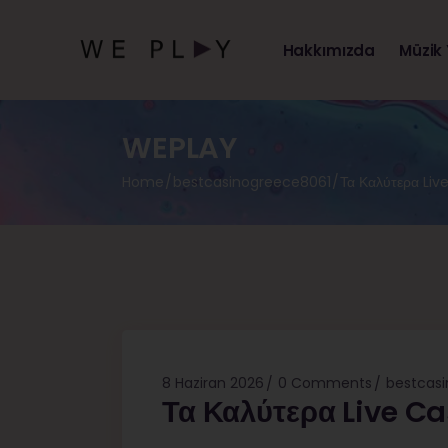
Yapı
Hakkımızda
Müzik
Sanat
Yapı
WEPLAY
Sanat
Home
bestcasinogreece8061
Τα Καλύτερα Liv
8 Haziran 2026
0 Comments
bestcas
Τα Καλύτερα Live Ca