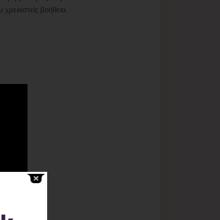
χρειαστείς βοήθεια.