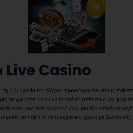
 Live Casino
ι τη βιομηχανία του τζόγου, προσφέροντας στους παίκτε
ίς να χρειαστεί να φύγουν από το σπίτι τους. Αν ψάχνεις
estliveonlinecasinos.com/
είναι μια εξαιρετική επιλογ
 μπορούν να παίξουν σε πραγματικό χρόνο με ζωντανούς 