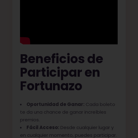
Beneficios de
Participar en
Fortunazo
Oportunidad de Ganar:
Cada boleto
te da una chance de ganar increíbles
premios.
Fácil Acceso:
Desde cualquier lugar y
en cualquier momento, puedes participar.