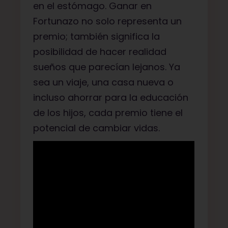
en el estómago. Ganar en
Fortunazo no solo representa un
premio; también significa la
posibilidad de hacer realidad
sueños que parecían lejanos. Ya
sea un viaje, una casa nueva o
incluso ahorrar para la educación
de los hijos, cada premio tiene el
potencial de cambiar vidas.