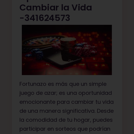
Cambiar la Vida
-341624573
Fortunazo es más que un simple
juego de azar; es una oportunidad
emocionante para cambiar tu vida
de una manera significativa. Desde
la comodidad de tu hogar, puedes
participar en sorteos que podrían