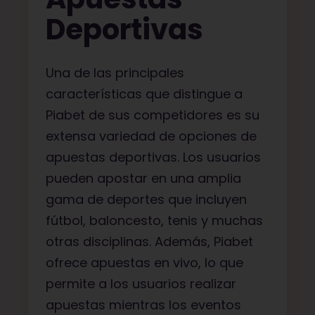
Deportivas
Una de las principales
características que distingue a
Piabet de sus competidores es su
extensa variedad de opciones de
apuestas deportivas. Los usuarios
pueden apostar en una amplia
gama de deportes que incluyen
fútbol, baloncesto, tenis y muchas
otras disciplinas. Además, Piabet
ofrece apuestas en vivo, lo que
permite a los usuarios realizar
apuestas mientras los eventos