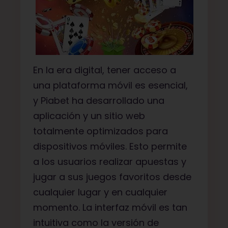
En la era digital, tener acceso a
una plataforma móvil es esencial,
y Piabet ha desarrollado una
aplicación y un sitio web
totalmente optimizados para
dispositivos móviles. Esto permite
a los usuarios realizar apuestas y
jugar a sus juegos favoritos desde
cualquier lugar y en cualquier
momento. La interfaz móvil es tan
intuitiva como la versión de