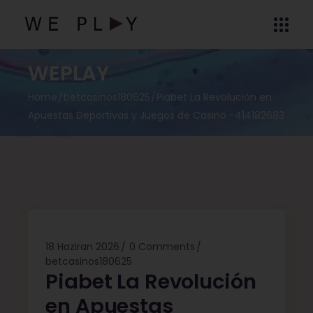
WEPLAY
Home
betcasinos180625
Piabet La Revolución en
Apuestas Deportivas y Juegos de Casino -414182683
18 Haziran 2026
0 Comments
betcasinos180625
Piabet La Revolución
en Apuestas