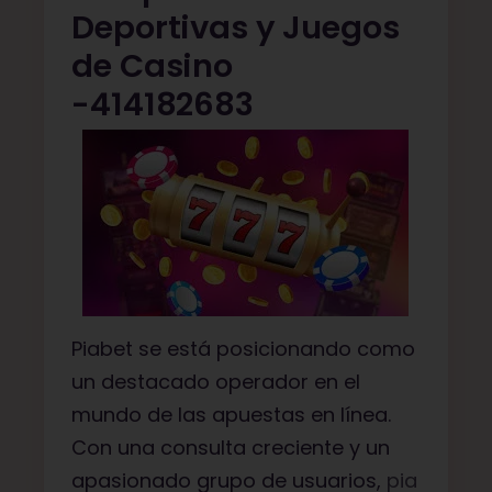
Deportivas y Juegos
de Casino
-414182683
Piabet se está posicionando como
un destacado operador en el
mundo de las apuestas en línea.
Con una consulta creciente y un
apasionado grupo de usuarios,
pia