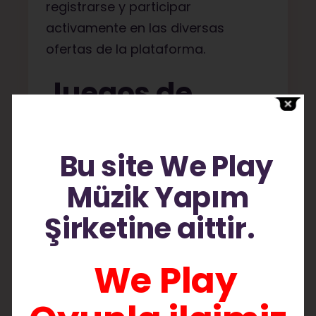
registrarse y participar
activamente en las diversas
ofertas de la plataforma.
Juegos de
Casino en
Piabet
Bu site We Play
Müzik Yapım
Además de sus opciones de
Şirketine aittir.
apuestas deportivas, Piabet
también cuenta con una amplia
selección de juegos de casino.
We Play
Desde tragaperras y juegos de
mesa, hasta la emocionante