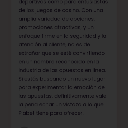
deportivos como para entusiastas
de los juegos de casino. Con una
amplia variedad de opciones,
promociones atractivas, y un
enfoque firme en la seguridad y la
atención al cliente, no es de
extrañar que se esté convirtiendo
en un nombre reconocido en la
industria de las apuestas en línea.
Si estás buscando un nuevo lugar
para experimentar la emoción de
las apuestas, definitivamente vale
la pena echar un vistazo a lo que
Piabet tiene para ofrecer.