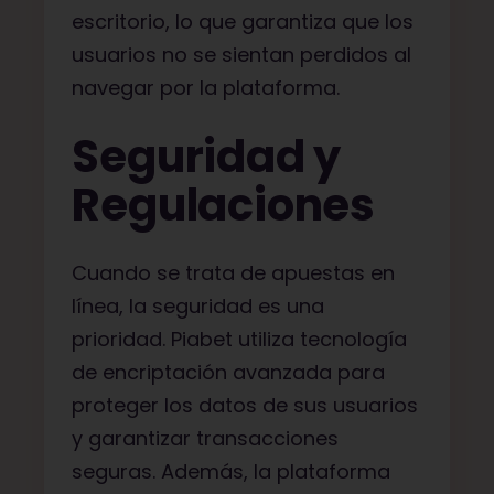
escritorio, lo que garantiza que los
usuarios no se sientan perdidos al
navegar por la plataforma.
Seguridad y
Regulaciones
Cuando se trata de apuestas en
línea, la seguridad es una
prioridad. Piabet utiliza tecnología
de encriptación avanzada para
proteger los datos de sus usuarios
y garantizar transacciones
seguras. Además, la plataforma