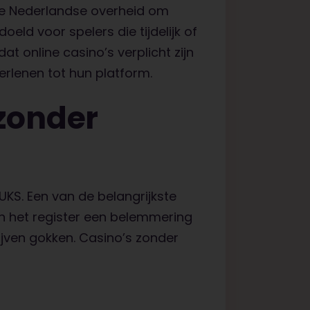
n de Nederlandse overheid om
eld voor spelers die tijdelijk of
 online casino’s verplicht zijn
erlenen tot hun platform.
zonder
UKS. Een van de belangrijkste
n het register een belemmering
lijven gokken. Casino’s zonder