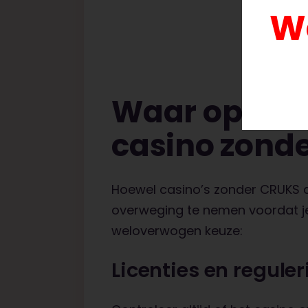
We
Waar op te le
casino zond
Hoewel casino’s zonder CRUKS aan
overweging te nemen voordat je 
weloverwogen keuze:
Licenties en reguler