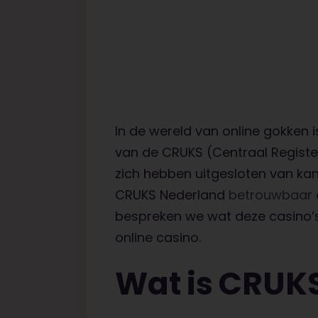
In de wereld van online gokken 
van de CRUKS (Centraal Register
zich hebben uitgesloten van kan
CRUKS Nederland
betrouwbaar 
bespreken we wat deze casino’s 
online casino.
Wat is CRUK