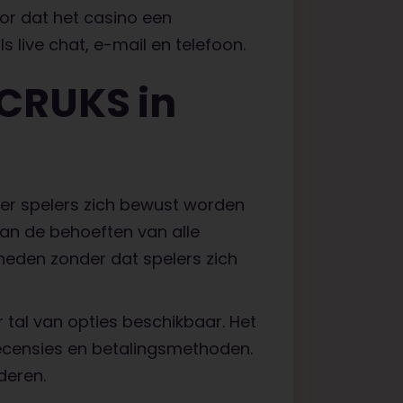
oor dat het casino een
s live chat, e-mail en telefoon.
CRUKS in
eer spelers zich bewust worden
 aan de behoeften van alle
kheden zonder dat spelers zich
r tal van opties beschikbaar. Het
trecensies en betalingsmethoden.
deren.