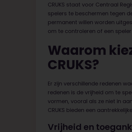
CRUKS staat voor Centraal Regis
spelers te beschermen tegen de n
permanent willen worden uitgesl
om te controleren of een speler
Waarom kiez
CRUKS?
Er zijn verschillende redenen w
redenen is de vrijheid om te s
vormen, vooral als ze niet in aa
CRUKS bieden een aantrekkelijke
Vrijheid en toegank