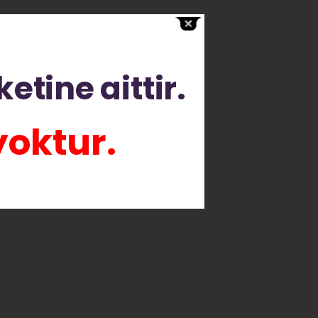
etine aittir.
yoktur.