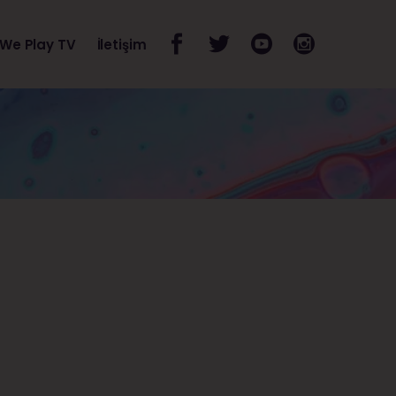
Müzik Mutfak
We Play TV
İletişim
Teşekkürler Hande 
Sende!
Müzik Mutfak
Teşekkürler Hande 
Sende!