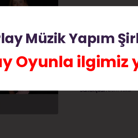
lay Müzik Yapım Şirk
y Oyunla ilgimiz 
Sanatçılar
Dem Vokal