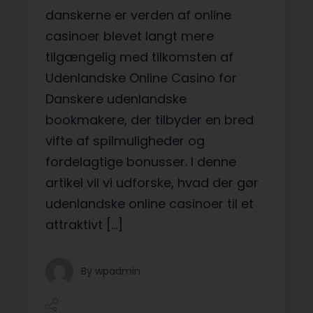
danskerne er verden af online
casinoer blevet langt mere
tilgængelig med tilkomsten af
Udenlandske Online Casino for
Danskere udenlandske
bookmakere, der tilbyder en bred
vifte af spilmuligheder og
fordelagtige bonusser. I denne
artikel vil vi udforske, hvad der gør
udenlandske online casinoer til et
attraktivt […]
By
wpadmin