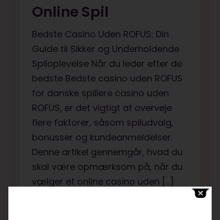
Online Spil
Bedste Casino Uden ROFUS: Din
Guide til Sikker og Underholdende
Spiloplevelse Når du leder efter de
bedste Bedste casino uden ROFUS
for danske spillere casino uden
ROFUS, er det vigtigt at overveje
flere faktorer, såsom spiludvalg,
bonusser og kundeanmeldelser.
Denne artikel gennemgår, hvad du
skal være opmærksom på, når du
vælger et online casino uden […]
By
wpadmin