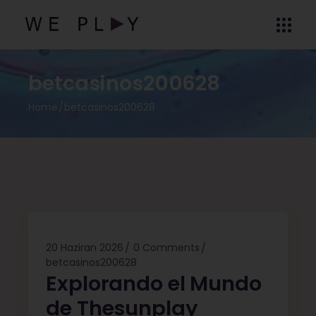
betcasinos200628
Home
betcasinos200628
20 Haziran 2026
0 Comments
betcasinos200628
Explorando el Mundo
de Thesunplay