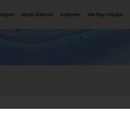
mlar
Vokal Atölyeleri
Müzik Stüdyosu
 Yapım
Müzik Dükkanı
Atölyeler
We Play Stüdyo
çılar
Kurum İçi Atölyeler
Çekim Stüdyosu
Ritim Atölyeleri
Çocuk Atölyeleri
mlar
Vokal Atölyeleri
Müzik Stüdyosu
çılar
Kurum İçi Atölyeler
Çekim Stüdyosu
Ritim Atölyeleri
Çocuk Atölyeleri
est19067
 to BlazeBet Casino Registrati