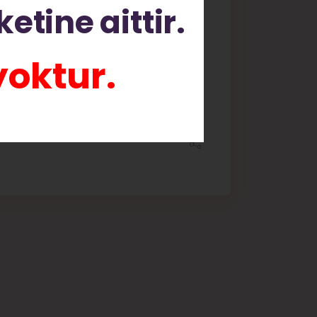
etine aittir.
ne casino stands out as a
endly interface and various
yoktur.
multitude of entertainment. This