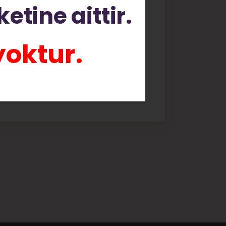
 gaming experience. At
etine aittir.
 exciting promotions, and a
 seasoned player or just
yoktur.