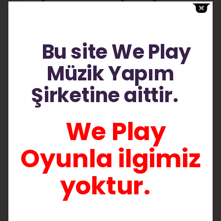
und die Evolution des
Gamings
Bu site We Play
Die Zukunft des Spielens: Play Mojo
Müzik Yapım
und die Evolution des Gamings In
einer Zeit, in der die Gaming-
Şirketine aittir.
Branche schneller wächst als je
zuvor, wird die Notwendigkeit für
We Play
Plattformen, die nicht nur Spiele,
sondern auch die
Oyunla ilgimiz
Spielgemeinschaft und das
Benutzererlebnis in den Mittelpunkt
yoktur.
stellen, immer wichtiger. Hier
kommt play mojo https://play-
mojo.de ins Spiel. Diese Plattform