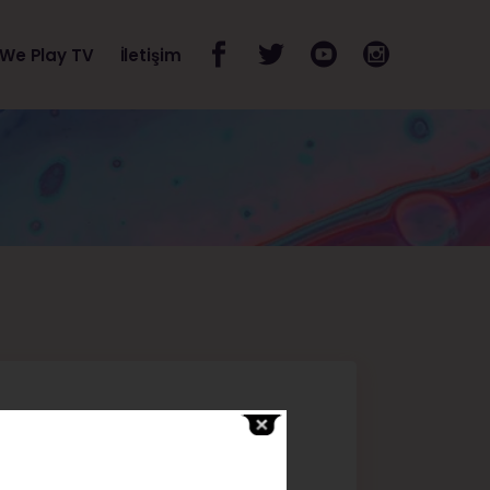
Müzik Mutfak
We Play TV
İletişim
Teşekkürler Hande 
Sende!
Müzik Mutfak
Teşekkürler Hande 
Sende!
sin depósito