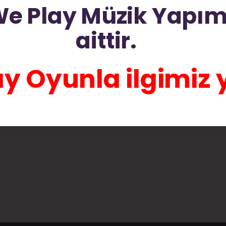
a oportunidad única para los amantes de los casino
We Play Müzik Yapım 
istible para los aficionados a los casinos en líne
aittir.
amonedas favoritas sin necesidad de realizar un de
y Oyunla ilgimiz 