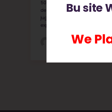
50 giros gratis sin depósito: un
Bu site 
depósito son una promoción irres
jugadores disfrutar de sus trag
exploraremos […]
We Pla
By
wpadmin