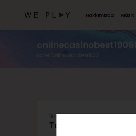
Yapı
Hakkımızda
Müzik
Sanat
Yapı
onlinecasinobest1906
Sanat
Home
onlinecasinobest19061
19 Haziran 2026
0 Comments
onlinec
Todo lo que necesit