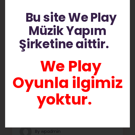
Besvær
Bu site We Play
Casino Uden ROFUS – Få Gratis
Müzik Yapım
Spins Uden Besvær Online
gambling og spilleautomater har
Şirketine aittir.
aldrig været så populære i
Danmark, og med fremkomsten af
We Play
casino uden ROFUS free spins nye
danske casinoer er der mange
Oyunla ilgimiz
muligheder for at få gratis spins
yoktur.
uden at skulle tilmeldes ROFUS. For
dem, der ikke er bekendt med det,
er […]
By
wpadmin