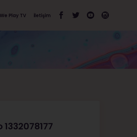
Müzik Mutfak
We Play TV
İletişim
Teşekkürler Hande 
Sende!
Müzik Mutfak
Teşekkürler Hande 
Sende!
o 1332078177