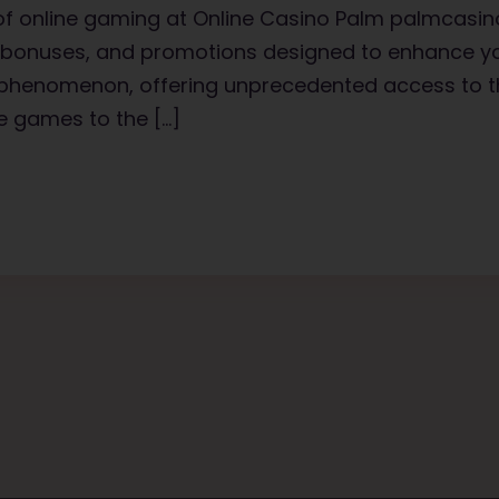
of online gaming at Online Casino Palm palmcasin
 bonuses, and promotions designed to enhance yo
phenomenon, offering unprecedented access to th
e games to the […]