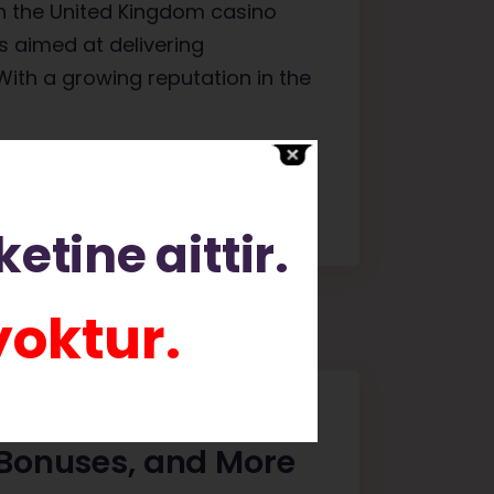
 in the United Kingdom casino
ns aimed at delivering
With a growing reputation in the
etine aittir.
yoktur.
 Bonuses, and More