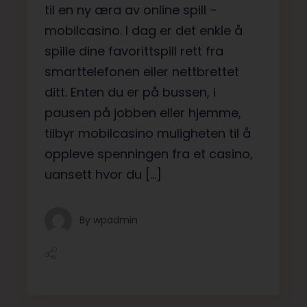
til en ny æra av online spill –
mobilcasino. I dag er det enkle å
spille dine favorittspill rett fra
smarttelefonen eller nettbrettet
ditt. Enten du er på bussen, i
pausen på jobben eller hjemme,
tilbyr mobilcasino muligheten til å
oppleve spenningen fra et casino,
uansett hvor du […]
By
wpadmin