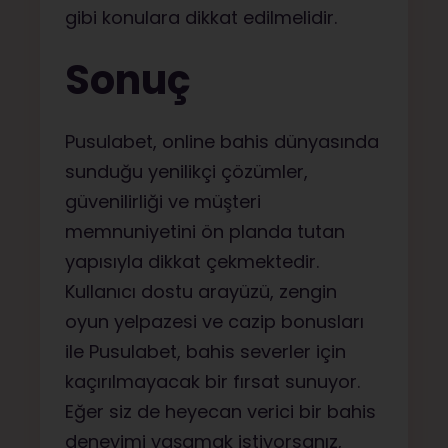
gibi konulara dikkat edilmelidir.
Sonuç
Pusulabet, online bahis dünyasında
sunduğu yenilikçi çözümler,
güvenilirliği ve müşteri
memnuniyetini ön planda tutan
yapısıyla dikkat çekmektedir.
Kullanıcı dostu arayüzü, zengin
oyun yelpazesi ve cazip bonusları
ile Pusulabet, bahis severler için
kaçırılmayacak bir fırsat sunuyor.
Eğer siz de heyecan verici bir bahis
deneyimi yaşamak istiyorsanız,