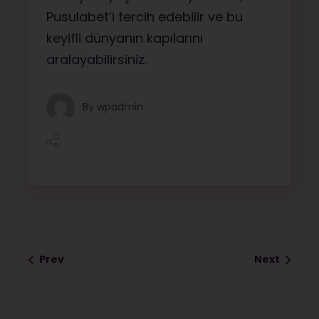
Pusulabet’i tercih edebilir ve bu
keyifli dünyanın kapılarını
aralayabilirsiniz.
By
wpadmin
Prev
Next