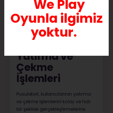
We Play
Oyunla ilgimiz
yoktur.
Yatırma ve
Çekme
İşlemleri
Pusulabet, kullanıcılarının yatırma
ve çekme işlemlerini kolay ve hızlı
bir şekilde gerçekleştirmelerine