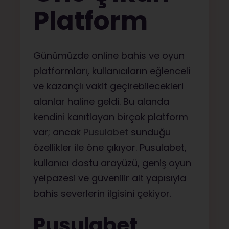
Platform
Günümüzde online bahis ve oyun
platformları, kullanıcıların eğlenceli
ve kazançlı vakit geçirebilecekleri
alanlar haline geldi. Bu alanda
kendini kanıtlayan birçok platform
var; ancak
Pusulabet
sunduğu
özellikler ile öne çıkıyor. Pusulabet,
kullanıcı dostu arayüzü, geniş oyun
yelpazesi ve güvenilir alt yapısıyla
bahis severlerin ilgisini çekiyor.
Pusulabet