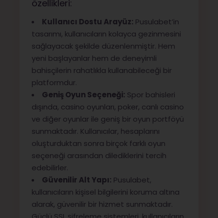
özellikleri:
Kullanıcı Dostu Arayüz:
Pusulabet’in
tasarımı, kullanıcıların kolayca gezinmesini
sağlayacak şekilde düzenlenmiştir. Hem
yeni başlayanlar hem de deneyimli
bahisçilerin rahatlıkla kullanabileceği bir
platformdur.
Geniş Oyun Seçeneği:
Spor bahisleri
dışında, casino oyunları, poker, canlı casino
ve diğer oyunlar ile geniş bir oyun portföyü
sunmaktadır. Kullanıcılar, hesaplarını
oluşturduktan sonra birçok farklı oyun
seçeneği arasından dilediklerini tercih
edebilirler.
Güvenilir Alt Yapı:
Pusulabet,
kullanıcıların kişisel bilgilerini koruma altına
alarak, güvenilir bir hizmet sunmaktadır.
Güçlü SSL şifreleme sistemleri, kullanıcıların