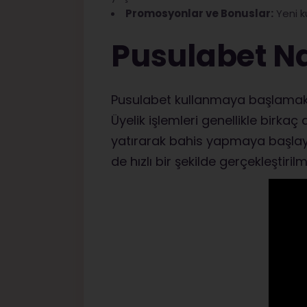
Promosyonlar ve Bonuslar:
Yeni ku
Pusulabet Nas
Pusulabet kullanmaya başlamak o
Üyelik işlemleri genellikle birk
yatırarak bahis yapmaya başlayab
de hızlı bir şekilde gerçekleştiril