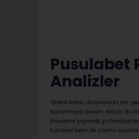
Pusulabet R
Analizler
Online bahis dünyasında her geçe
kazanmaya devam ediyor. Bu 
inceleme yapmak, potansiyel bah
bahisleri hem de casino oyunları