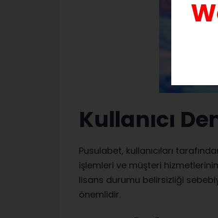
We
Kullanıcı De
Pusulabet, kullanıcıları tarafınd
işlemleri ve müşteri hizmetlerini
lisans durumu belirsizliği sebebi
önemlidir.