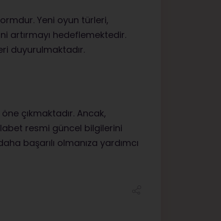
rmdur. Yeni oyun türleri,
ni artırmayı hedeflemektedir.
eri duyurulmaktadır.
k öne çıkmaktadır. Ancak,
labet resmi güncel bilgilerini
daha başarılı olmanıza yardımcı