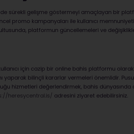
de sürekli gelişme göstermeyi amaçlayan bir platfo
üncel promo kampanyaları ile kullanıcı memnuniyeti
rultusunda, platformun güncellemeleri ve değişiklikl
ullanıcı için cazip bir online bahis platformu olara
nı yaparak bilinçli kararlar vermeleri önemlidir. Pusu
uğu hizmetleri değerlendirmek, bahis dünyasında 
s://heresycentral.is/
adresini ziyaret edebilirsiniz.