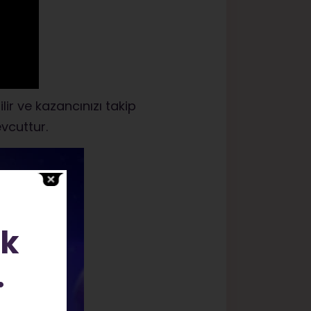
ir ve kazancınızı takip
evcuttur.
ik
r.