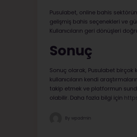
Pusulabet, online bahis sektörün
gelişmiş bahis seçenekleri ve g
Kullanıcıların geri dönüşleri doğ
Sonuç
Sonuç olarak, Pusulabet birçok k
kullanıcıların kendi araştırmaları
takip etmek ve platformun sund
olabilir. Daha fazla bilgi için
http
By
wpadmin