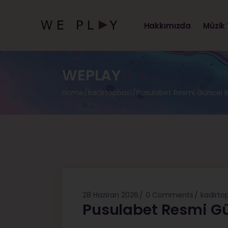
Yapı
Hakkımızda
Müzik
Sanat
Yapı
WEPLAY
Sanat
Home
kadirtopbas1
Pusulabet Resmi Güncel Bil
28 Haziran 2026
0 Comments
kadirto
Pusulabet Resmi Gün