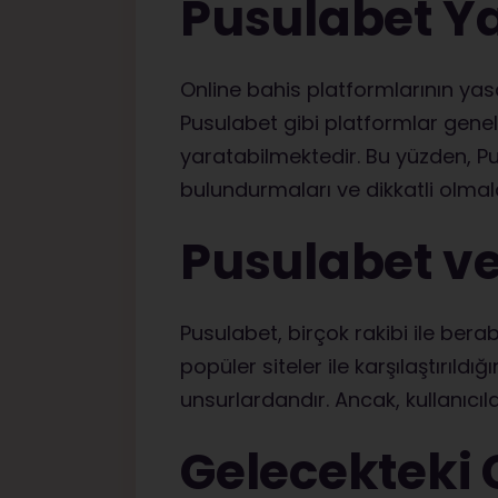
Pusulabet Y
Online bahis platformlarının yas
Pusulabet gibi platformlar genell
yaratabilmektedir. Bu yüzden, Pu
bulundurmaları ve dikkatli olmala
Pusulabet ve
Pusulabet, birçok rakibi ile bera
popüler siteler ile karşılaştırıl
unsurlardandır. Ancak, kullanıcı
Gelecekteki 