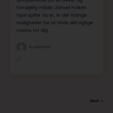
fornøjelig måde. Uanset hvilken
type spiller du er, er der mange
muligheder for at finde det rigtige
casino for dig.
By
wpadmin
Next