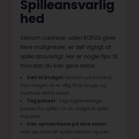
Spilleansvarlig
hed
Selvom casinoer uden ROFUS giver
flere muligheder, er det vigtigt at
spille ansvarligt. Her er nogle tips til,
hvordan du kan gøre dette:
Sæt et budget:
Bestem på forhånd,
hvor meget du er villig til at bruge, og
overhold dette beløb.
Tag pauser:
Tag regelmæssige
pauser fra spillet for at undgå at spille
impulsivt.
Vær opmærksom på dine vaner:
Hold øje med dit spillemønster og vær