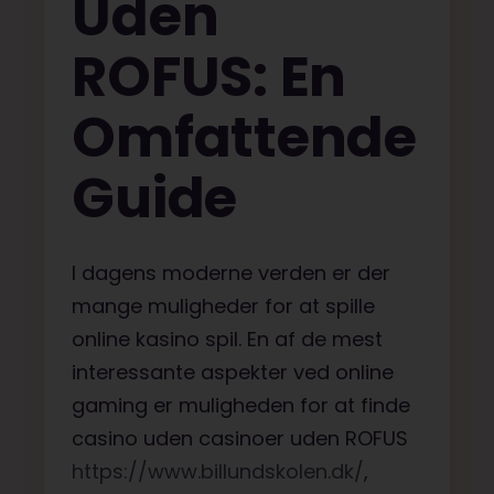
Uden
ROFUS: En
Omfattende
Guide
I dagens moderne verden er der
mange muligheder for at spille
online kasino spil. En af de mest
interessante aspekter ved online
gaming er muligheden for at finde
casino uden casinoer uden ROFUS
https://www.billundskolen.dk/
,