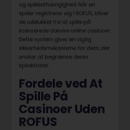
og spilleafhængighed. Når en
spiller registrerer sig i ROFUS, bliver
de udelukket fra at spille på
licenserede danske online casinoer.
Dette system giver en vigtig
sikkerhedsmekanisme for dem, der
ønsker at begrænse deres
spilaktivitet.
Fordele ved At
Spille På
Casinoer Uden
ROFUS