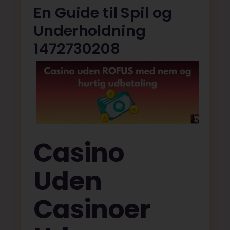
En Guide til Spil og
Underholdning
1472730208
Casino
Uden
Casinoer