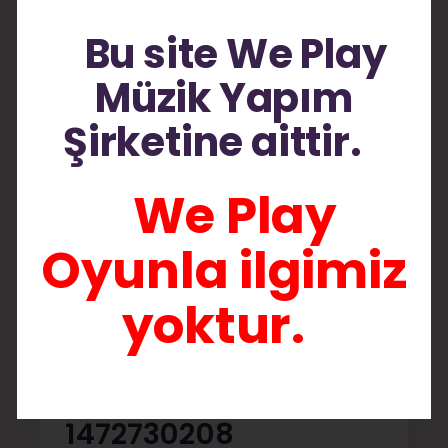
Bu site We Play
Müzik Yapım
Şirketine aittir.
We Play
7 Temmuz 2026
0 Comments
Oyunla ilgimiz
onlinecasinogame70716
Casino Uden
yoktur.
Casinoer Uden ROFUS
En Guide til Spil og
Underholdning
1472730208